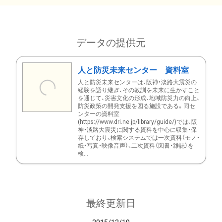
データの提供元
人と防災未来センター 資料室
人と防災未来センターは、阪神・淡路大震災の
経験を語り継ぎ、その教訓を未来に生かすこと
を通じて、災害文化の形成、地域防災力の向上、
防災政策の開発支援を図る施設である。同セ
ンターの資料室
(https://www.dri.ne.jp/library/guide/)では、阪
神・淡路大震災に関する資料を中心に収集・保
存しており、検索システムでは一次資料（モノ・
紙・写真・映像音声）、二次資料（図書・雑誌）を
検...
最終更新日