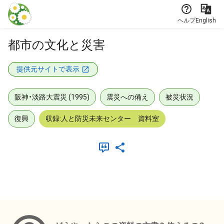
本文に飛ぶ
ヘルプ
English
都市の文化と災害
提供元サイトで表示
阪神・淡路大震災 (1995)
震災への備え
被災状況
復興
収録:人と防災未来センター 資料室
メタデータ