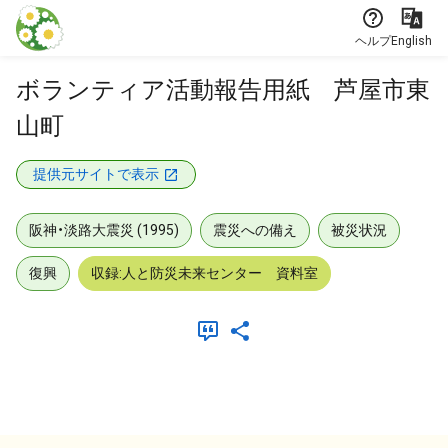
本文に飛ぶ
ヘルプ
English
ボランティア活動報告用紙 芦屋市東
山町
提供元サイトで表示
阪神・淡路大震災 (1995)
震災への備え
被災状況
復興
収録:人と防災未来センター 資料室
メタデータ