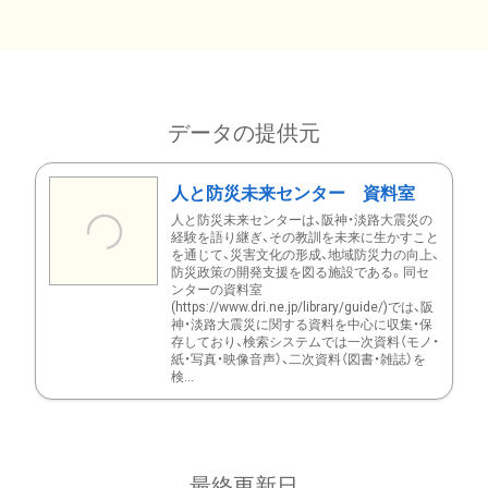
データの提供元
人と防災未来センター 資料室
人と防災未来センターは、阪神・淡路大震災の
経験を語り継ぎ、その教訓を未来に生かすこと
を通じて、災害文化の形成、地域防災力の向上、
防災政策の開発支援を図る施設である。同セ
ンターの資料室
(https://www.dri.ne.jp/library/guide/)では、阪
神・淡路大震災に関する資料を中心に収集・保
存しており、検索システムでは一次資料（モノ・
紙・写真・映像音声）、二次資料（図書・雑誌）を
検...
最終更新日