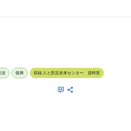
状況
復興
収録:人と防災未来センター 資料室