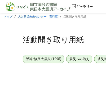
本文に飛ぶ
ギャラリー
トップ
人と防災未来センター 資料室
活動聞き取り用紙
活動聞き取り用紙
阪神・淡路大震災 (1995)
震災への備え
被災
メタデータ