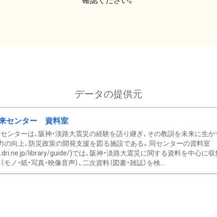
確認ください。
データの提供元
来センター 資料室
センターは、阪神・淡路大震災の経験を語り継ぎ、その教訓を未来に生か
力の向上、防災政策の開発支援を図る施設である。同センターの資料室
/www.dri.ne.jp/library/guide/)では、阪神・淡路大震災に関する資料
モノ・紙・写真・映像音声）、二次資料（図書・雑誌）を検...