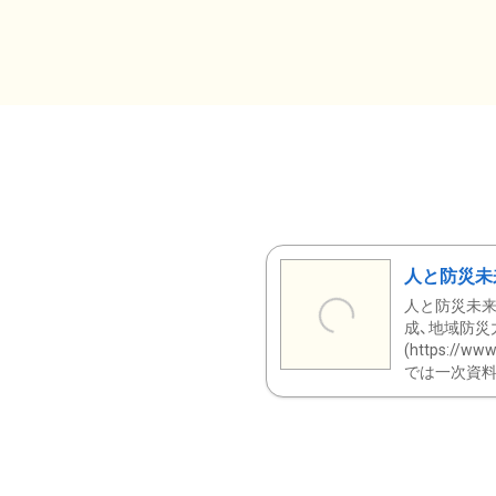
人と防災未
人と防災未来
成、地域防災
(https:/
では一次資料（