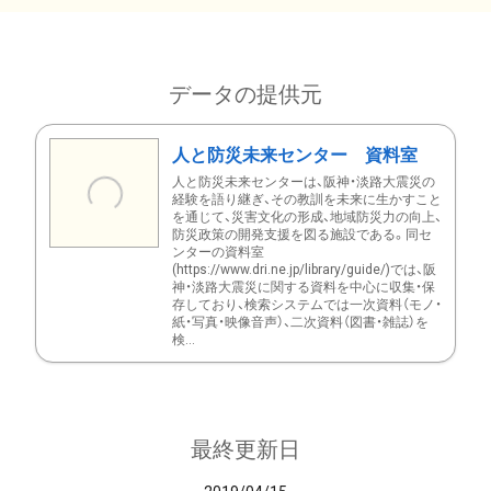
データの提供元
人と防災未来センター 資料室
人と防災未来センターは、阪神・淡路大震災の
経験を語り継ぎ、その教訓を未来に生かすこと
を通じて、災害文化の形成、地域防災力の向上、
防災政策の開発支援を図る施設である。同セ
ンターの資料室
(https://www.dri.ne.jp/library/guide/)では、阪
神・淡路大震災に関する資料を中心に収集・保
存しており、検索システムでは一次資料（モノ・
紙・写真・映像音声）、二次資料（図書・雑誌）を
検...
最終更新日