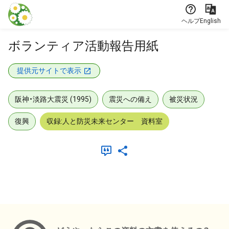
本文に飛ぶ
ヘルプ
English
ボランティア活動報告用紙
提供元サイトで表示
阪神・淡路大震災 (1995)
震災への備え
被災状況
復興
収録:人と防災未来センター 資料室
メタデータ