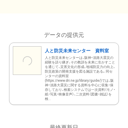
データの提供元
人と防災未来センター 資料室
人と防災未来センターは、阪神・淡路大震災の
経験を語り継ぎ、その教訓を未来に生かすこと
を通じて、災害文化の形成、地域防災力の向上、
防災政策の開発支援を図る施設である。同セ
ンターの資料室
(https://www.dri.ne.jp/library/guide/)では、阪
神・淡路大震災に関する資料を中心に収集・保
存しており、検索システムでは一次資料（モノ・
紙・写真・映像音声）、二次資料（図書・雑誌）を
検...
最終更新日