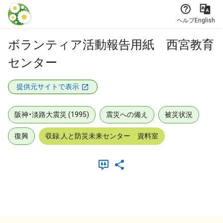
本文に飛ぶ
ヘルプ
English
ボランティア活動報告用紙 西宮教育
センター
提供元サイトで表示
阪神・淡路大震災 (1995)
震災への備え
被災状況
復興
収録:人と防災未来センター 資料室
メタデータ