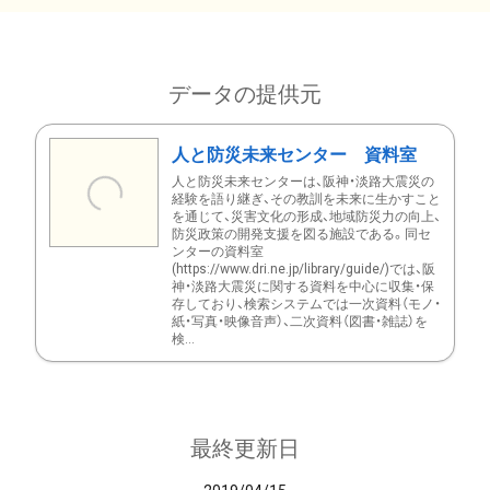
データの提供元
人と防災未来センター 資料室
人と防災未来センターは、阪神・淡路大震災の
経験を語り継ぎ、その教訓を未来に生かすこと
を通じて、災害文化の形成、地域防災力の向上、
防災政策の開発支援を図る施設である。同セ
ンターの資料室
(https://www.dri.ne.jp/library/guide/)では、阪
神・淡路大震災に関する資料を中心に収集・保
存しており、検索システムでは一次資料（モノ・
紙・写真・映像音声）、二次資料（図書・雑誌）を
検...
最終更新日