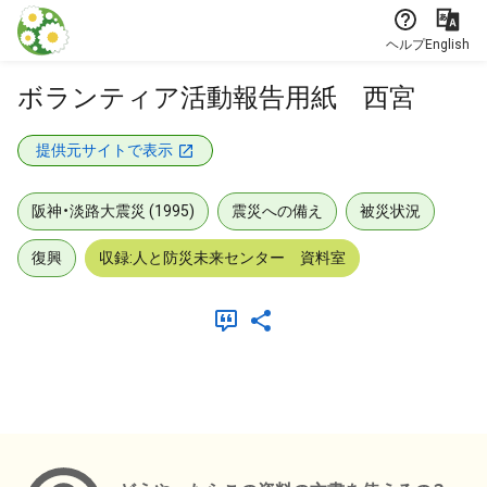
本文に飛ぶ
ヘルプ
English
ボランティア活動報告用紙 西宮
提供元サイトで表示
阪神・淡路大震災 (1995)
震災への備え
被災状況
復興
収録:人と防災未来センター 資料室
メタデータ