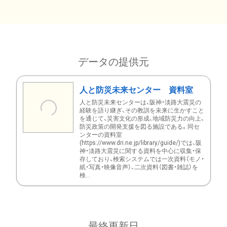
データの提供元
人と防災未来センター 資料室
人と防災未来センターは、阪神・淡路大震災の
経験を語り継ぎ、その教訓を未来に生かすこと
を通じて、災害文化の形成、地域防災力の向上、
防災政策の開発支援を図る施設である。同セ
ンターの資料室
(https://www.dri.ne.jp/library/guide/)では、阪
神・淡路大震災に関する資料を中心に収集・保
存しており、検索システムでは一次資料（モノ・
紙・写真・映像音声）、二次資料（図書・雑誌）を
検...
最終更新日