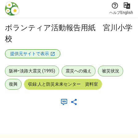
本文に飛ぶ
ヘルプ
English
ボランティア活動報告用紙 宮川小学
校
提供元サイトで表示
阪神・淡路大震災 (1995)
震災への備え
被災状況
復興
収録:人と防災未来センター 資料室
メタデータ