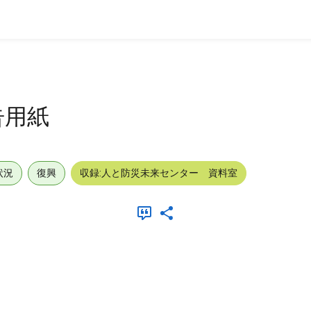
告用紙
状況
復興
収録:人と防災未来センター 資料室