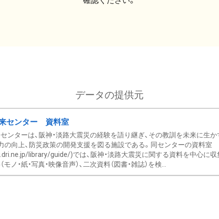
確認ください。
データの提供元
来センター 資料室
センターは、阪神・淡路大震災の経験を語り継ぎ、その教訓を未来に生か
力の向上、防災政策の開発支援を図る施設である。同センターの資料室
/www.dri.ne.jp/library/guide/)では、阪神・淡路大震災に関する資料
モノ・紙・写真・映像音声）、二次資料（図書・雑誌）を検...