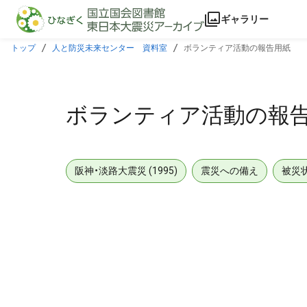
本文に飛ぶ
ギャラリー
トップ
人と防災未来センター 資料室
ボランティア活動の報告用紙
ボランティア活動の報
阪神・淡路大震災 (1995)
震災への備え
被災
メタデータ