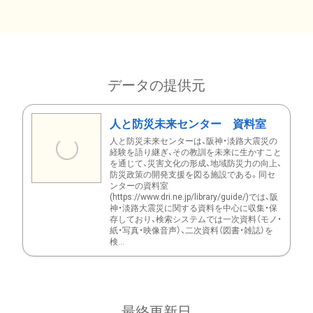
データの提供元
人と防災未来センター 資料室
人と防災未来センターは、阪神・淡路大震災の
経験を語り継ぎ、その教訓を未来に生かすこと
を通じて、災害文化の形成、地域防災力の向上、
防災政策の開発支援を図る施設である。同セ
ンターの資料室
(https://www.dri.ne.jp/library/guide/)では、阪
神・淡路大震災に関する資料を中心に収集・保
存しており、検索システムでは一次資料（モノ・
紙・写真・映像音声）、二次資料（図書・雑誌）を
検...
最終更新日