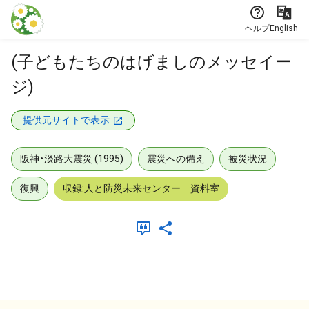
本文に飛ぶ
ヘルプ
English
(子どもたちのはげましのメッセイー
ジ)
提供元サイトで表示
阪神・淡路大震災 (1995)
震災への備え
被災状況
復興
収録:人と防災未来センター 資料室
メタデータ