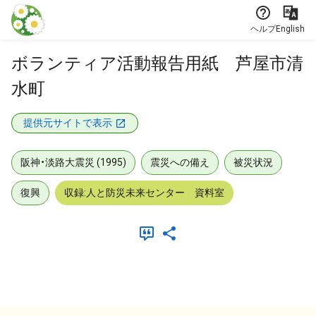
本文に飛ぶ
ヘルプ
English
ボランティア活動報告用紙 芦屋市清
水町
提供元サイトで表示
阪神・淡路大震災 (1995)
震災への備え
被災状況
復興
収録:人と防災未来センター 資料室
メタデータ