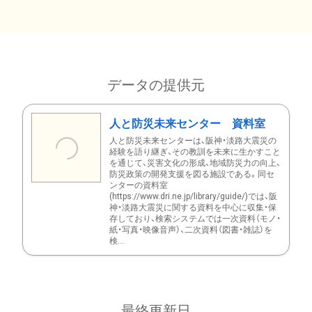
データの提供元
人と防災未来センター 資料室
人と防災未来センターは、阪神・淡路大震災の
経験を語り継ぎ、その教訓を未来に生かすこと
を通じて、災害文化の形成、地域防災力の向上、
防災政策の開発支援を図る施設である。同セ
ンターの資料室
(https://www.dri.ne.jp/library/guide/)では、阪
神・淡路大震災に関する資料を中心に収集・保
存しており、検索システムでは一次資料（モノ・
紙・写真・映像音声）、二次資料（図書・雑誌）を
検...
最終更新日