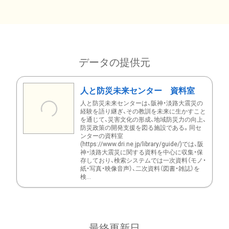
データの提供元
人と防災未来センター 資料室
人と防災未来センターは、阪神・淡路大震災の
経験を語り継ぎ、その教訓を未来に生かすこと
を通じて、災害文化の形成、地域防災力の向上、
防災政策の開発支援を図る施設である。同セ
ンターの資料室
(https://www.dri.ne.jp/library/guide/)では、阪
神・淡路大震災に関する資料を中心に収集・保
存しており、検索システムでは一次資料（モノ・
紙・写真・映像音声）、二次資料（図書・雑誌）を
検...
最終更新日