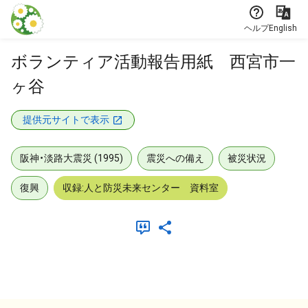
本文に飛ぶ
ヘルプ
English
ボランティア活動報告用紙 西宮市一
ヶ谷
提供元サイトで表示
阪神・淡路大震災 (1995)
震災への備え
被災状況
復興
収録:人と防災未来センター 資料室
メタデータ