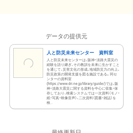
データの提供元
人と防災未来センター 資料室
人と防災未来センターは、阪神・淡路大震災の
経験を語り継ぎ、その教訓を未来に生かすこと
を通じて、災害文化の形成、地域防災力の向上、
防災政策の開発支援を図る施設である。同セ
ンターの資料室
(https://www.dri.ne.jp/library/guide/)では、阪
神・淡路大震災に関する資料を中心に収集・保
存しており、検索システムでは一次資料（モノ・
紙・写真・映像音声）、二次資料（図書・雑誌）を
検...
最終更新日