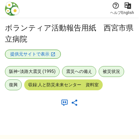
本文に飛ぶ
ヘルプ
English
ボランティア活動報告用紙 西宮市県
立病院
提供元サイトで表示
阪神・淡路大震災 (1995)
震災への備え
被災状況
復興
収録:人と防災未来センター 資料室
メタデータ