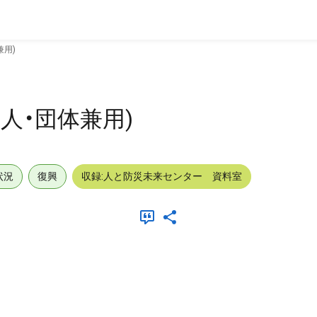
兼用)
人・団体兼用)
状況
復興
収録:人と防災未来センター 資料室