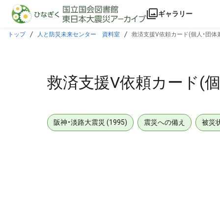
本文に飛ぶ
ギャラリー
トップ
人と防災未来センター 資料室
救済支援V依頼カード(個人・団体
救済支援V依頼カード(個
阪神・淡路大震災 (1995)
震災への備え
被災
メタデータ