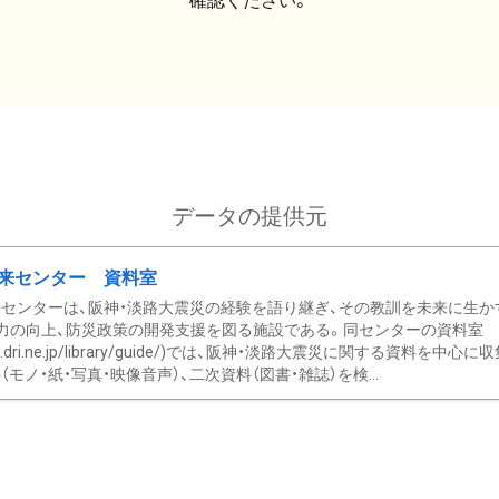
確認ください。
データの提供元
来センター 資料室
センターは、阪神・淡路大震災の経験を語り継ぎ、その教訓を未来に生か
力の向上、防災政策の開発支援を図る施設である。同センターの資料室
/www.dri.ne.jp/library/guide/)では、阪神・淡路大震災に関する資料
モノ・紙・写真・映像音声）、二次資料（図書・雑誌）を検...