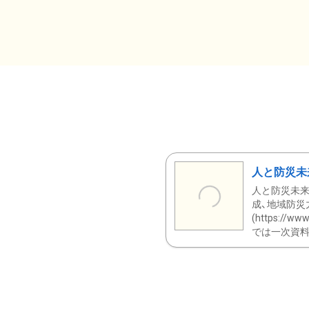
人と防災未
人と防災未来
成、地域防災
(https:/
では一次資料（