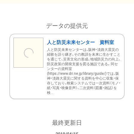
データの提供元
人と防災未来センター 資料室
人と防災未来センターは、阪神・淡路大震災の
経験を語り継ぎ、その教訓を未来に生かすこと
を通じて、災害文化の形成、地域防災力の向上、
防災政策の開発支援を図る施設である。同セ
ンターの資料室
(https://www.dri.ne.jp/library/guide/)では、阪
神・淡路大震災に関する資料を中心に収集・保
存しており、検索システムでは一次資料（モノ・
紙・写真・映像音声）、二次資料（図書・雑誌）を
検...
最終更新日