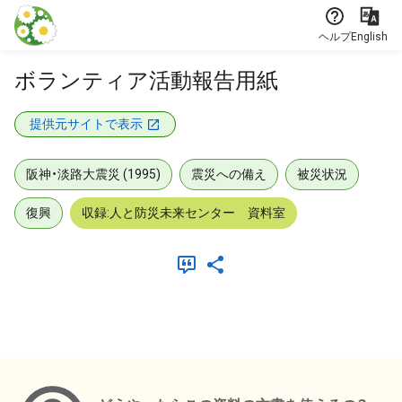
本文に飛ぶ
ヘルプ
English
ボランティア活動報告用紙
提供元サイトで表示
阪神・淡路大震災 (1995)
震災への備え
被災状況
復興
収録:人と防災未来センター 資料室
メタデータ