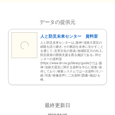
データの提供元
人と防災未来センター 資料室
人と防災未来センターは、阪神・淡路大震災の
経験を語り継ぎ、その教訓を未来に生かすこと
を通じて、災害文化の形成、地域防災力の向上、
防災政策の開発支援を図る施設である。同セ
ンターの資料室
(https://www.dri.ne.jp/library/guide/)では、阪
神・淡路大震災に関する資料を中心に収集・保
存しており、検索システムでは一次資料（モノ・
紙・写真・映像音声）、二次資料（図書・雑誌）を
検...
最終更新日