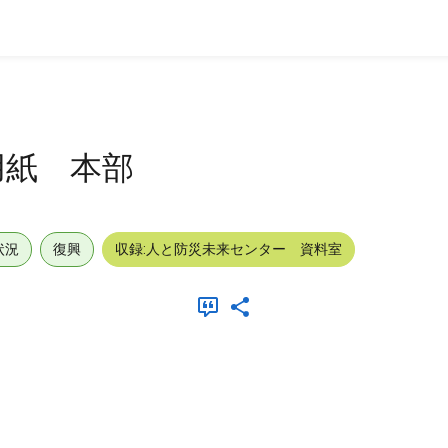
用紙 本部
状況
復興
収録:人と防災未来センター 資料室