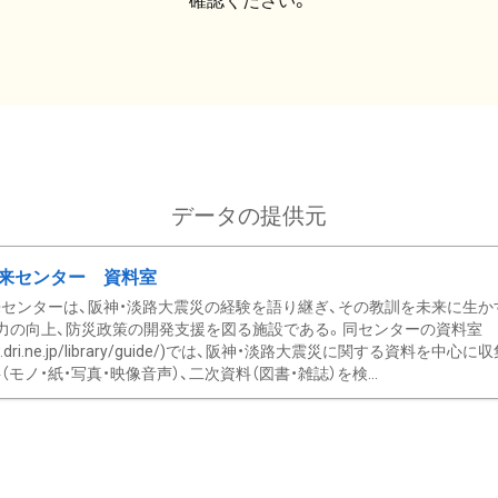
確認ください。
データの提供元
来センター 資料室
センターは、阪神・淡路大震災の経験を語り継ぎ、その教訓を未来に生か
力の向上、防災政策の開発支援を図る施設である。同センターの資料室
/www.dri.ne.jp/library/guide/)では、阪神・淡路大震災に関する資料
モノ・紙・写真・映像音声）、二次資料（図書・雑誌）を検...