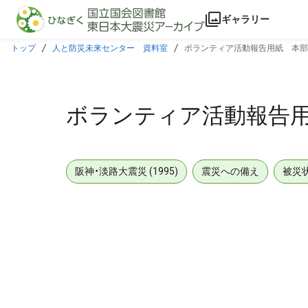
本文に飛ぶ
ギャラリー
トップ
人と防災未来センター 資料室
ボランティア活動報告用紙 本部
ボランティア活動報告
阪神・淡路大震災 (1995)
震災への備え
被災
メタデータ