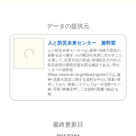
データの提供元
人と防災未来センター 資料室
人と防災未来センターは、阪神・淡路大震災の
経験を語り継ぎ、その教訓を未来に生かすこと
を通じて、災害文化の形成、地域防災力の向上、
防災政策の開発支援を図る施設である。同セ
ンターの資料室
(https://www.dri.ne.jp/library/guide/)では、阪
神・淡路大震災に関する資料を中心に収集・保
存しており、検索システムでは一次資料（モノ・
紙・写真・映像音声）、二次資料（図書・雑誌）を
検...
最終更新日