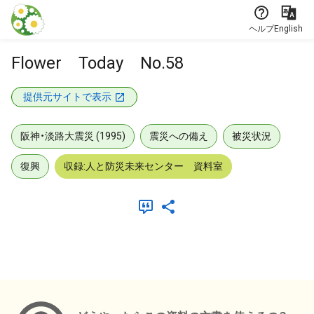
本文に飛ぶ
ヘルプ
English
Flower Today No.58
提供元サイトで表示
阪神・淡路大震災 (1995)
震災への備え
被災状況
復興
収録:人と防災未来センター 資料室
メタデータ