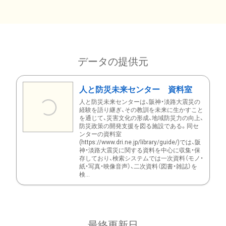
データの提供元
人と防災未来センター 資料室
人と防災未来センターは、阪神・淡路大震災の
経験を語り継ぎ、その教訓を未来に生かすこと
を通じて、災害文化の形成、地域防災力の向上、
防災政策の開発支援を図る施設である。同セ
ンターの資料室
(https://www.dri.ne.jp/library/guide/)では、阪
神・淡路大震災に関する資料を中心に収集・保
存しており、検索システムでは一次資料（モノ・
紙・写真・映像音声）、二次資料（図書・雑誌）を
検...
最終更新日