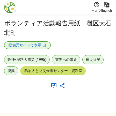
本文に飛ぶ
ヘルプ
English
ボランティア活動報告用紙 灘区大石
北町
提供元サイトで表示
阪神・淡路大震災 (1995)
震災への備え
被災状況
復興
収録:人と防災未来センター 資料室
メタデータ