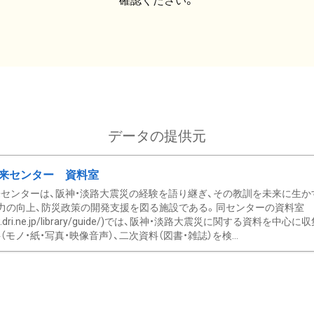
確認ください。
データの提供元
来センター 資料室
センターは、阪神・淡路大震災の経験を語り継ぎ、その教訓を未来に生か
力の向上、防災政策の開発支援を図る施設である。同センターの資料室
/www.dri.ne.jp/library/guide/)では、阪神・淡路大震災に関する資料
モノ・紙・写真・映像音声）、二次資料（図書・雑誌）を検...