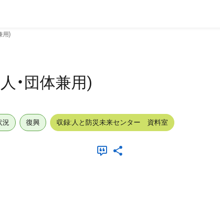
兼用)
人・団体兼用)
状況
復興
収録:人と防災未来センター 資料室