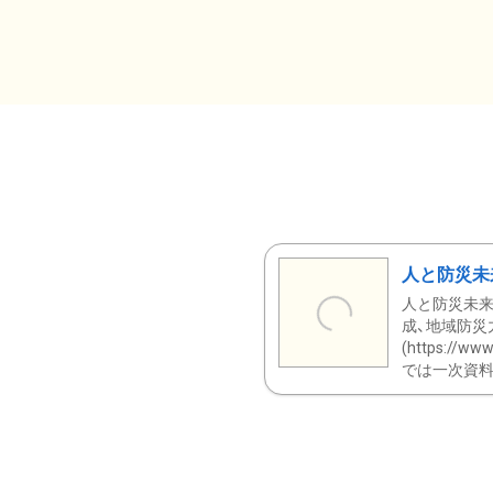
人と防災未
人と防災未来
成、地域防災
(https:/
では一次資料（