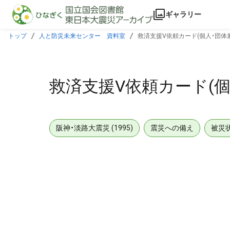
本文に飛ぶ
ギャラリー
トップ
人と防災未来センター 資料室
救済支援V依頼カード(個人・団体
救済支援V依頼カード(個
阪神・淡路大震災 (1995)
震災への備え
被災
メタデータ