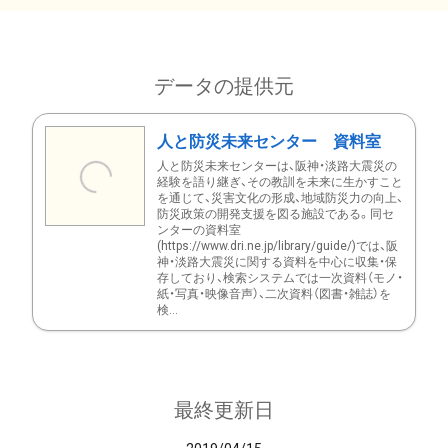
データの提供元
人と防災未来センター 資料室
人と防災未来センターは、阪神・淡路大震災の
経験を語り継ぎ、その教訓を未来に生かすこと
を通じて、災害文化の形成、地域防災力の向上、
防災政策の開発支援を図る施設である。同セ
ンターの資料室
(https://www.dri.ne.jp/library/guide/)では、阪
神・淡路大震災に関する資料を中心に収集・保
存しており、検索システムでは一次資料（モノ・
紙・写真・映像音声）、二次資料（図書・雑誌）を
検...
最終更新日