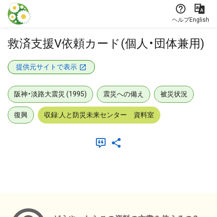
本文に飛ぶ
ヘルプ
English
救済支援V依頼カード(個人・団体兼用)
提供元サイトで表示
阪神・淡路大震災 (1995)
震災への備え
被災状況
復興
収録:人と防災未来センター 資料室
メタデータ