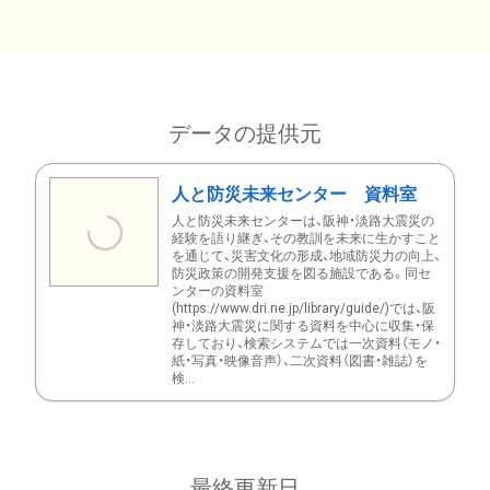
データの提供元
人と防災未来センター 資料室
人と防災未来センターは、阪神・淡路大震災の
経験を語り継ぎ、その教訓を未来に生かすこと
を通じて、災害文化の形成、地域防災力の向上、
防災政策の開発支援を図る施設である。同セ
ンターの資料室
(https://www.dri.ne.jp/library/guide/)では、阪
神・淡路大震災に関する資料を中心に収集・保
存しており、検索システムでは一次資料（モノ・
紙・写真・映像音声）、二次資料（図書・雑誌）を
検...
最終更新日