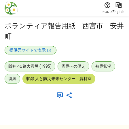
本文に飛ぶ
ヘルプ
English
ボランティア報告用紙 西宮市 安井
町
提供元サイトで表示
阪神・淡路大震災 (1995)
震災への備え
被災状況
復興
収録:人と防災未来センター 資料室
メタデータ