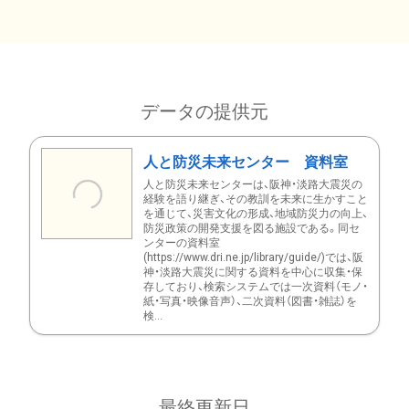
データの提供元
人と防災未来センター 資料室
人と防災未来センターは、阪神・淡路大震災の
経験を語り継ぎ、その教訓を未来に生かすこと
を通じて、災害文化の形成、地域防災力の向上、
防災政策の開発支援を図る施設である。同セ
ンターの資料室
(https://www.dri.ne.jp/library/guide/)では、阪
神・淡路大震災に関する資料を中心に収集・保
存しており、検索システムでは一次資料（モノ・
紙・写真・映像音声）、二次資料（図書・雑誌）を
検...
最終更新日