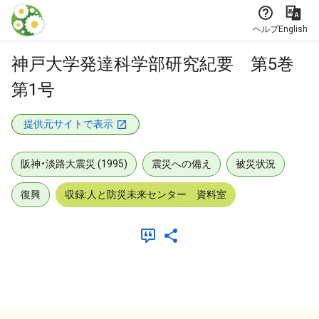
本文に飛ぶ
ヘルプ
English
神戸大学発達科学部研究紀要 第5巻
第1号
提供元サイトで表示
阪神・淡路大震災 (1995)
震災への備え
被災状況
復興
収録:人と防災未来センター 資料室
メタデータ