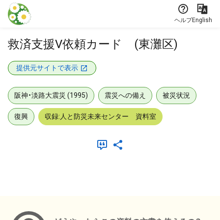
本文に飛ぶ
ヘルプ
English
救済支援V依頼カード (東灘区)
提供元サイトで表示
阪神・淡路大震災 (1995)
震災への備え
被災状況
復興
収録:人と防災未来センター 資料室
メタデータ