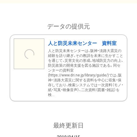
データの提供元
人と防災未来センター 資料室
人と防災未来センターは、阪神・淡路大震災の
経験を語り継ぎ、その教訓を未来に生かすこと
を通じて、災害文化の形成、地域防災力の向上、
防災政策の開発支援を図る施設である。同セ
ンターの資料室
(https://www.dri.ne.jp/library/guide/)では、阪
神・淡路大震災に関する資料を中心に収集・保
存しており、検索システムでは一次資料（モノ・
紙・写真・映像音声）、二次資料（図書・雑誌）を
検...
最終更新日