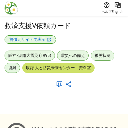
本文に飛ぶ
ヘルプ
English
救済支援V依頼カード
提供元サイトで表示
阪神・淡路大震災 (1995)
震災への備え
被災状況
復興
収録:人と防災未来センター 資料室
メタデータ