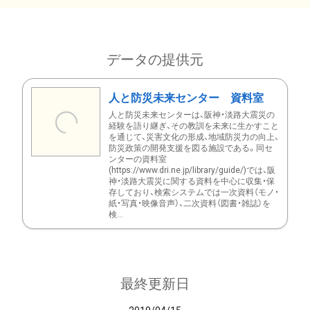
データの提供元
人と防災未来センター 資料室
人と防災未来センターは、阪神・淡路大震災の
経験を語り継ぎ、その教訓を未来に生かすこと
を通じて、災害文化の形成、地域防災力の向上、
防災政策の開発支援を図る施設である。同セ
ンターの資料室
(https://www.dri.ne.jp/library/guide/)では、阪
神・淡路大震災に関する資料を中心に収集・保
存しており、検索システムでは一次資料（モノ・
紙・写真・映像音声）、二次資料（図書・雑誌）を
検...
最終更新日