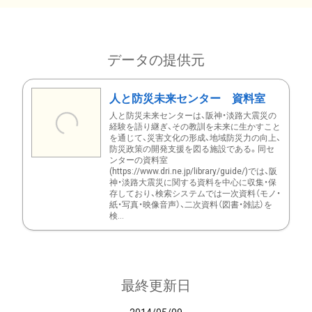
データの提供元
人と防災未来センター 資料室
人と防災未来センターは、阪神・淡路大震災の
経験を語り継ぎ、その教訓を未来に生かすこと
を通じて、災害文化の形成、地域防災力の向上、
防災政策の開発支援を図る施設である。同セ
ンターの資料室
(https://www.dri.ne.jp/library/guide/)では、阪
神・淡路大震災に関する資料を中心に収集・保
存しており、検索システムでは一次資料（モノ・
紙・写真・映像音声）、二次資料（図書・雑誌）を
検...
最終更新日