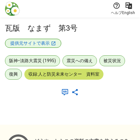
本文に飛ぶ
ヘルプ
English
瓦版 なまず 第3号
提供元サイトで表示
阪神・淡路大震災 (1995)
震災への備え
被災状況
復興
収録:人と防災未来センター 資料室
メタデータ