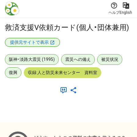
本文に飛ぶ
ヘルプ
English
救済支援V依頼カード(個人・団体兼用)
提供元サイトで表示
阪神・淡路大震災 (1995)
震災への備え
被災状況
復興
収録:人と防災未来センター 資料室
メタデータ