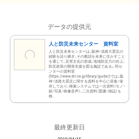
データの提供元
人と防災未来センター 資料室
人と防災未来センターは、阪神・淡路大震災の
経験を語り継ぎ、その教訓を未来に生かすこと
を通じて、災害文化の形成、地域防災力の向上、
防災政策の開発支援を図る施設である。同セ
ンターの資料室
(https://www.dri.ne.jp/library/guide/)では、阪
神・淡路大震災に関する資料を中心に収集・保
存しており、検索システムでは一次資料（モノ・
紙・写真・映像音声）、二次資料（図書・雑誌）を
検...
最終更新日