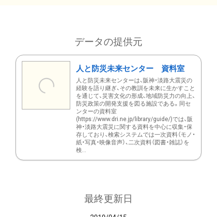
データの提供元
人と防災未来センター 資料室
人と防災未来センターは、阪神・淡路大震災の
経験を語り継ぎ、その教訓を未来に生かすこと
を通じて、災害文化の形成、地域防災力の向上、
防災政策の開発支援を図る施設である。同セ
ンターの資料室
(https://www.dri.ne.jp/library/guide/)では、阪
神・淡路大震災に関する資料を中心に収集・保
存しており、検索システムでは一次資料（モノ・
紙・写真・映像音声）、二次資料（図書・雑誌）を
検...
最終更新日