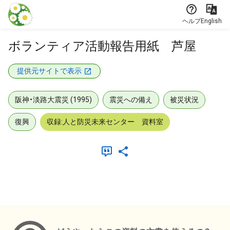
本文に飛ぶ
ヘルプ
English
ボランティア活動報告用紙 芦屋
提供元サイトで表示
阪神・淡路大震災 (1995)
震災への備え
被災状況
復興
収録:人と防災未来センター 資料室
メタデータ