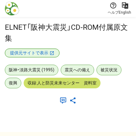
本文に飛ぶ
ヘルプ
English
ELNET「阪神大震災」CD-ROM付属原文
集
提供元サイトで表示
阪神・淡路大震災 (1995)
震災への備え
被災状況
復興
収録:人と防災未来センター 資料室
メタデータ