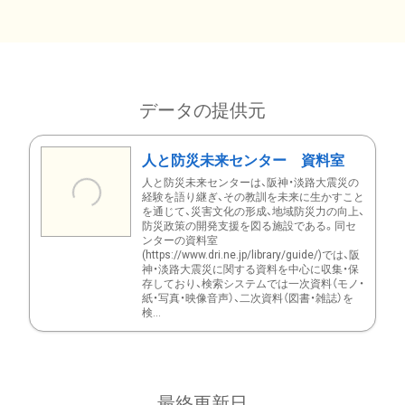
データの提供元
人と防災未来センター 資料室
人と防災未来センターは、阪神・淡路大震災の
経験を語り継ぎ、その教訓を未来に生かすこと
を通じて、災害文化の形成、地域防災力の向上、
防災政策の開発支援を図る施設である。同セ
ンターの資料室
(https://www.dri.ne.jp/library/guide/)では、阪
神・淡路大震災に関する資料を中心に収集・保
存しており、検索システムでは一次資料（モノ・
紙・写真・映像音声）、二次資料（図書・雑誌）を
検...
最終更新日