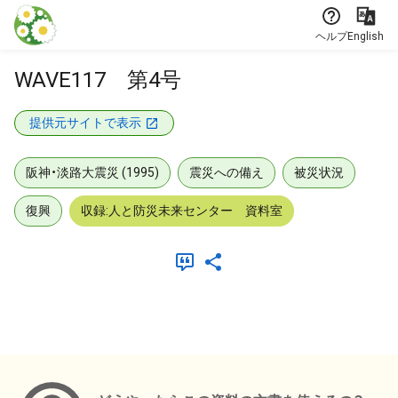
本文に飛ぶ
ヘルプ
English
WAVE117 第4号
提供元サイトで表示
阪神・淡路大震災 (1995)
震災への備え
被災状況
復興
収録:人と防災未来センター 資料室
メタデータ