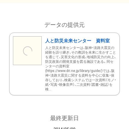
データの提供元
人と防災未来センター 資料室
人と防災未来センターは、阪神・淡路大震災の
経験を語り継ぎ、その教訓を未来に生かすこと
を通じて、災害文化の形成、地域防災力の向上、
防災政策の開発支援を図る施設である。同セ
ンターの資料室
(https://www.dri.ne.jp/library/guide/)では、阪
神・淡路大震災に関する資料を中心に収集・保
存しており、検索システムでは一次資料（モノ・
紙・写真・映像音声）、二次資料（図書・雑誌）を
検...
最終更新日