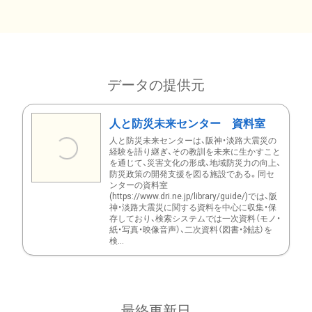
データの提供元
人と防災未来センター 資料室
人と防災未来センターは、阪神・淡路大震災の
経験を語り継ぎ、その教訓を未来に生かすこと
を通じて、災害文化の形成、地域防災力の向上、
防災政策の開発支援を図る施設である。同セ
ンターの資料室
(https://www.dri.ne.jp/library/guide/)では、阪
神・淡路大震災に関する資料を中心に収集・保
存しており、検索システムでは一次資料（モノ・
紙・写真・映像音声）、二次資料（図書・雑誌）を
検...
最終更新日