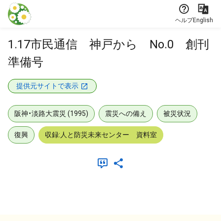
本文に飛ぶ
ヘルプ
English
1.17市民通信 神戸から No.0 創刊
準備号
提供元サイトで表示
阪神・淡路大震災 (1995)
震災への備え
被災状況
復興
収録:人と防災未来センター 資料室
メタデータ