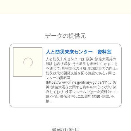
データの提供元
人と防災未来センター 資料室
人と防災未来センターは、阪神・淡路大震災の
経験を語り継ぎ、その教訓を未来に生かすこと
を通じて、災害文化の形成、地域防災力の向上、
防災政策の開発支援を図る施設である。同セ
ンターの資料室
(https://www.dri.ne.jp/library/guide/)では、阪
神・淡路大震災に関する資料を中心に収集・保
存しており、検索システムでは一次資料（モノ・
紙・写真・映像音声）、二次資料（図書・雑誌）を
検...
最終更新日