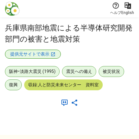
本文に飛ぶ
ヘルプ
English
兵庫県南部地震による半導体研究開発
部門の被害と地震対策
提供元サイトで表示
阪神・淡路大震災 (1995)
震災への備え
被災状況
復興
収録:人と防災未来センター 資料室
メタデータ