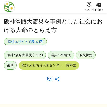
本文に飛ぶ
ヘルプ
English
阪神淡路大震災を事例とした社会にお
ける人命のとらえ方
提供元サイトで表示
阪神・淡路大震災 (1995)
震災への備え
被災状況
復興
収録:人と防災未来センター 資料室
メタデータ