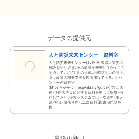
データの提供元
人と防災未来センター 資料室
人と防災未来センターは、阪神・淡路大震災の
経験を語り継ぎ、その教訓を未来に生かすこと
を通じて、災害文化の形成、地域防災力の向上、
防災政策の開発支援を図る施設である。同セ
ンターの資料室
(https://www.dri.ne.jp/library/guide/)では、阪
神・淡路大震災に関する資料を中心に収集・保
存しており、検索システムでは一次資料（モノ・
紙・写真・映像音声）、二次資料（図書・雑誌）を
検...
最終更新日