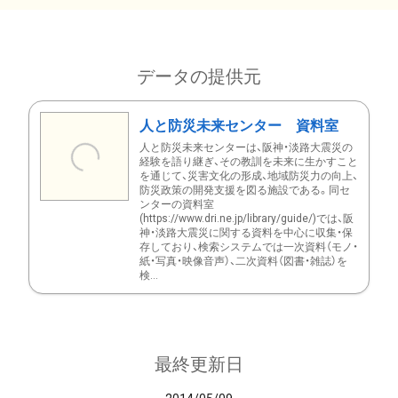
データの提供元
人と防災未来センター 資料室
人と防災未来センターは、阪神・淡路大震災の
経験を語り継ぎ、その教訓を未来に生かすこと
を通じて、災害文化の形成、地域防災力の向上、
防災政策の開発支援を図る施設である。同セ
ンターの資料室
(https://www.dri.ne.jp/library/guide/)では、阪
神・淡路大震災に関する資料を中心に収集・保
存しており、検索システムでは一次資料（モノ・
紙・写真・映像音声）、二次資料（図書・雑誌）を
検...
最終更新日