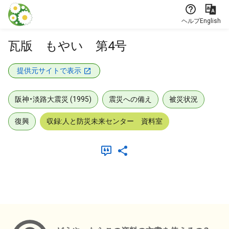
本文に飛ぶ
ヘルプ
English
瓦版 もやい 第4号
提供元サイトで表示
阪神・淡路大震災 (1995)
震災への備え
被災状況
復興
収録:人と防災未来センター 資料室
メタデータ