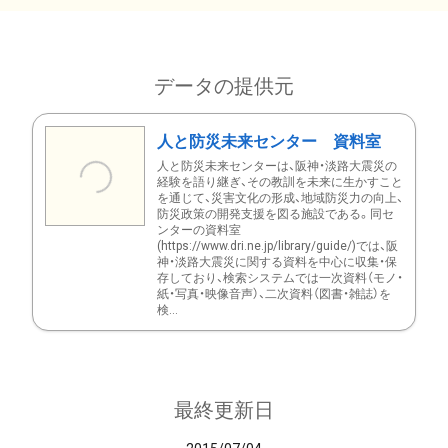
データの提供元
人と防災未来センター 資料室
人と防災未来センターは、阪神・淡路大震災の
経験を語り継ぎ、その教訓を未来に生かすこと
を通じて、災害文化の形成、地域防災力の向上、
防災政策の開発支援を図る施設である。同セ
ンターの資料室
(https://www.dri.ne.jp/library/guide/)では、阪
神・淡路大震災に関する資料を中心に収集・保
存しており、検索システムでは一次資料（モノ・
紙・写真・映像音声）、二次資料（図書・雑誌）を
検...
最終更新日