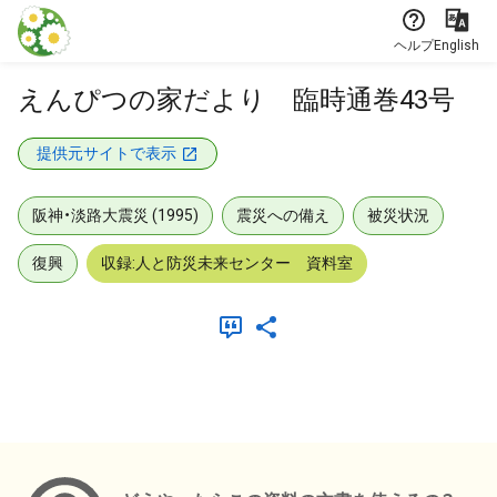
本文に飛ぶ
ヘルプ
English
えんぴつの家だより 臨時通巻43号
提供元サイトで表示
阪神・淡路大震災 (1995)
震災への備え
被災状況
復興
収録:人と防災未来センター 資料室
メタデータ