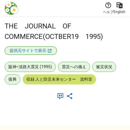
本文に飛ぶ
ヘルプ
English
THE JOURNAL OF
COMMERCE(OCTBER19 1995)
提供元サイトで表示
阪神・淡路大震災 (1995)
震災への備え
被災状況
復興
収録:人と防災未来センター 資料室
メタデータ