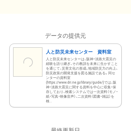
データの提供元
人と防災未来センター 資料室
人と防災未来センターは、阪神・淡路大震災の
経験を語り継ぎ、その教訓を未来に生かすこと
を通じて、災害文化の形成、地域防災力の向上、
防災政策の開発支援を図る施設である。同セ
ンターの資料室
(https://www.dri.ne.jp/library/guide/)では、阪
神・淡路大震災に関する資料を中心に収集・保
存しており、検索システムでは一次資料（モノ・
紙・写真・映像音声）、二次資料（図書・雑誌）を
検...
最終更新日