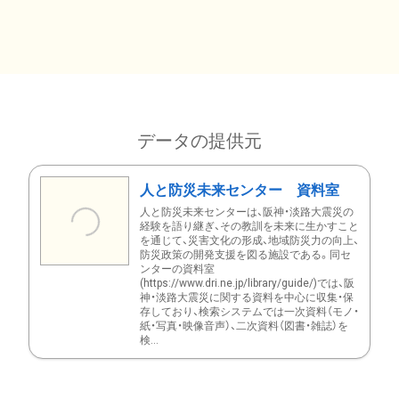
データの提供元
人と防災未来センター 資料室
人と防災未来センターは、阪神・淡路大震災の
経験を語り継ぎ、その教訓を未来に生かすこと
を通じて、災害文化の形成、地域防災力の向上、
防災政策の開発支援を図る施設である。同セ
ンターの資料室
(https://www.dri.ne.jp/library/guide/)では、阪
神・淡路大震災に関する資料を中心に収集・保
存しており、検索システムでは一次資料（モノ・
紙・写真・映像音声）、二次資料（図書・雑誌）を
検...