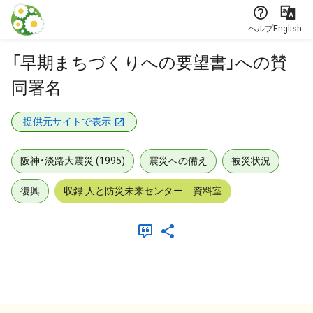
本文に飛ぶ
ヘルプ
English
「早期まちづくりへの要望書」への賛
同署名
提供元サイトで表示
阪神・淡路大震災 (1995)
震災への備え
被災状況
復興
収録:人と防災未来センター 資料室
メタデータ