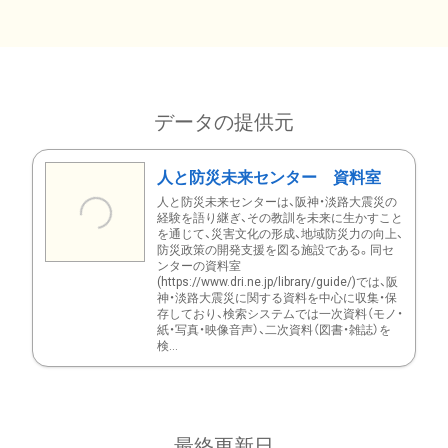
データの提供元
人と防災未来センター 資料室
人と防災未来センターは、阪神・淡路大震災の
経験を語り継ぎ、その教訓を未来に生かすこと
を通じて、災害文化の形成、地域防災力の向上、
防災政策の開発支援を図る施設である。同セ
ンターの資料室
(https://www.dri.ne.jp/library/guide/)では、阪
神・淡路大震災に関する資料を中心に収集・保
存しており、検索システムでは一次資料（モノ・
紙・写真・映像音声）、二次資料（図書・雑誌）を
検...
最終更新日