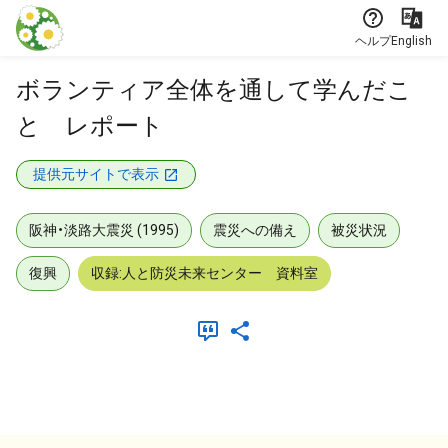
本文に飛ぶ
ヘルプ
English
ボランティア全体を通して学んだこ
と レポート
提供元サイトで表示
阪神・淡路大震災 (1995)
震災への備え
被災状況
復興
収録:人と防災未来センター 資料室
メタデータ