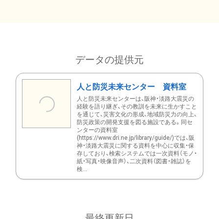
データの提供元
人と防災未来センター 資料室
人と防災未来センターは、阪神・淡路大震災の
経験を語り継ぎ、その教訓を未来に生かすこと
を通じて、災害文化の形成、地域防災力の向上、
防災政策の開発支援を図る施設である。同セ
ンターの資料室
(https://www.dri.ne.jp/library/guide/)では、阪
神・淡路大震災に関する資料を中心に収集・保
存しており、検索システムでは一次資料（モノ・
紙・写真・映像音声）、二次資料（図書・雑誌）を
検...
最終更新日