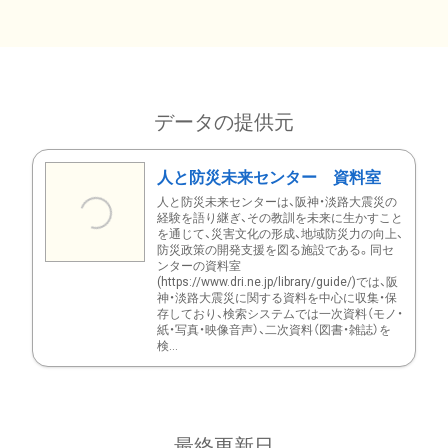
データの提供元
人と防災未来センター 資料室
人と防災未来センターは、阪神・淡路大震災の
経験を語り継ぎ、その教訓を未来に生かすこと
を通じて、災害文化の形成、地域防災力の向上、
防災政策の開発支援を図る施設である。同セ
ンターの資料室
(https://www.dri.ne.jp/library/guide/)では、阪
神・淡路大震災に関する資料を中心に収集・保
存しており、検索システムでは一次資料（モノ・
紙・写真・映像音声）、二次資料（図書・雑誌）を
検...
最終更新日