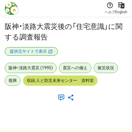
本文に飛ぶ
ヘルプ
English
阪神・淡路大震災後の「住宅意識」に関
する調査報告
提供元サイトで表示
阪神・淡路大震災 (1995)
震災への備え
被災状況
復興
収録:人と防災未来センター 資料室
メタデータ