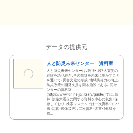
データの提供元
人と防災未来センター 資料室
人と防災未来センターは、阪神・淡路大震災の
経験を語り継ぎ、その教訓を未来に生かすこと
を通じて、災害文化の形成、地域防災力の向上、
防災政策の開発支援を図る施設である。同セ
ンターの資料室
(https://www.dri.ne.jp/library/guide/)では、阪
神・淡路大震災に関する資料を中心に収集・保
存しており、検索システムでは一次資料（モノ・
紙・写真・映像音声）、二次資料（図書・雑誌）を
検...