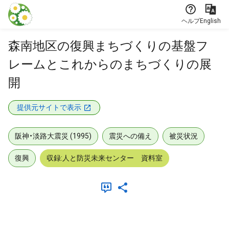
本文に飛ぶ
ヘルプ
English
森南地区の復興まちづくりの基盤フ
レームとこれからのまちづくりの展
開
提供元サイトで表示
阪神・淡路大震災 (1995)
震災への備え
被災状況
復興
収録:人と防災未来センター 資料室