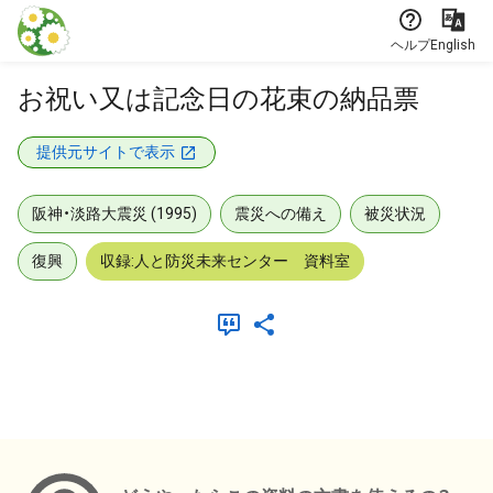
本文に飛ぶ
ヘルプ
English
お祝い又は記念日の花束の納品票
提供元サイトで表示
阪神・淡路大震災 (1995)
震災への備え
被災状況
復興
収録:人と防災未来センター 資料室
メタデータ