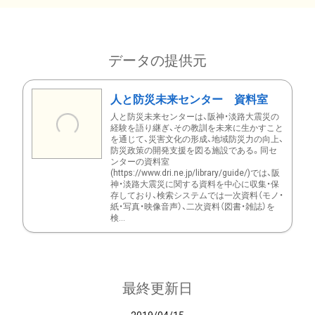
データの提供元
人と防災未来センター 資料室
人と防災未来センターは、阪神・淡路大震災の
経験を語り継ぎ、その教訓を未来に生かすこと
を通じて、災害文化の形成、地域防災力の向上、
防災政策の開発支援を図る施設である。同セ
ンターの資料室
(https://www.dri.ne.jp/library/guide/)では、阪
神・淡路大震災に関する資料を中心に収集・保
存しており、検索システムでは一次資料（モノ・
紙・写真・映像音声）、二次資料（図書・雑誌）を
検...
最終更新日