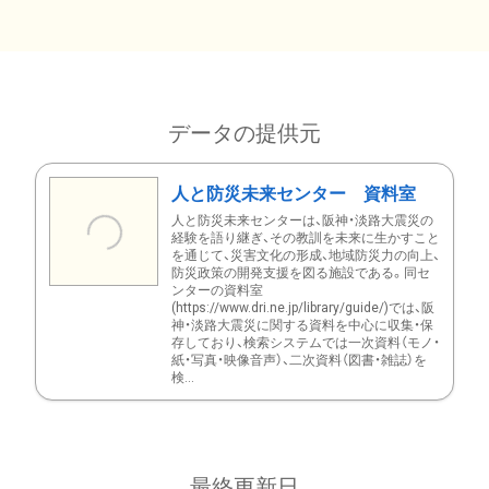
データの提供元
人と防災未来センター 資料室
人と防災未来センターは、阪神・淡路大震災の
経験を語り継ぎ、その教訓を未来に生かすこと
を通じて、災害文化の形成、地域防災力の向上、
防災政策の開発支援を図る施設である。同セ
ンターの資料室
(https://www.dri.ne.jp/library/guide/)では、阪
神・淡路大震災に関する資料を中心に収集・保
存しており、検索システムでは一次資料（モノ・
紙・写真・映像音声）、二次資料（図書・雑誌）を
検...
最終更新日