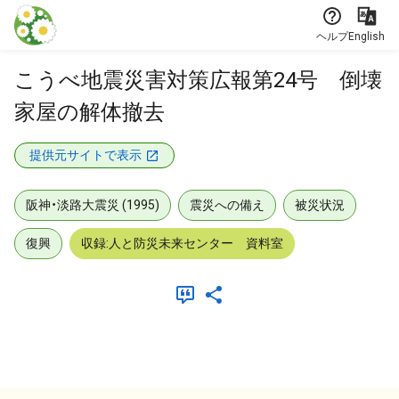
本文に飛ぶ
ヘルプ
English
こうべ地震災害対策広報第24号 倒壊
家屋の解体撤去
提供元サイトで表示
阪神・淡路大震災 (1995)
震災への備え
被災状況
復興
収録:人と防災未来センター 資料室
メタデータ