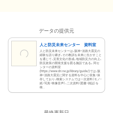
データの提供元
人と防災未来センター 資料室
人と防災未来センターは、阪神・淡路大震災の
経験を語り継ぎ、その教訓を未来に生かすこと
を通じて、災害文化の形成、地域防災力の向上、
防災政策の開発支援を図る施設である。同セ
ンターの資料室
(https://www.dri.ne.jp/library/guide/)では、阪
神・淡路大震災に関する資料を中心に収集・保
存しており、検索システムでは一次資料（モノ・
紙・写真・映像音声）、二次資料（図書・雑誌）を
検...
最終更新日