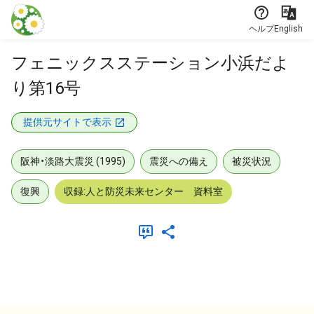
本文に飛ぶ
ヘルプ
English
フェニックスステーション小浜だよ
り第16号
提供元サイトで表示
阪神・淡路大震災 (1995)
震災への備え
被災状況
復興
収録:人と防災未来センター 資料室
メタデータ