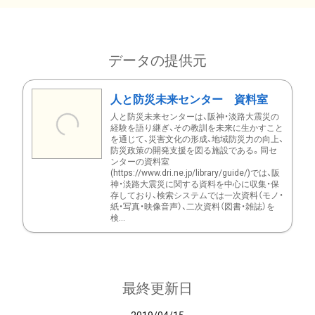
データの提供元
人と防災未来センター 資料室
人と防災未来センターは、阪神・淡路大震災の
経験を語り継ぎ、その教訓を未来に生かすこと
を通じて、災害文化の形成、地域防災力の向上、
防災政策の開発支援を図る施設である。同セ
ンターの資料室
(https://www.dri.ne.jp/library/guide/)では、阪
神・淡路大震災に関する資料を中心に収集・保
存しており、検索システムでは一次資料（モノ・
紙・写真・映像音声）、二次資料（図書・雑誌）を
検...
最終更新日