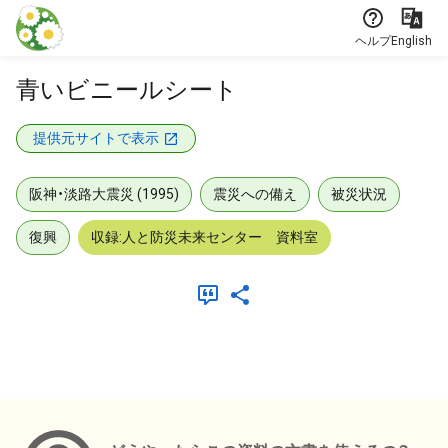
本文に飛ぶ
ヘルプ
English
青いビニールシート
提供元サイトで表示
阪神・淡路大震災 (1995)
震災への備え
被災状況
復興
収録:人と防災未来センター 資料室
メタデータ