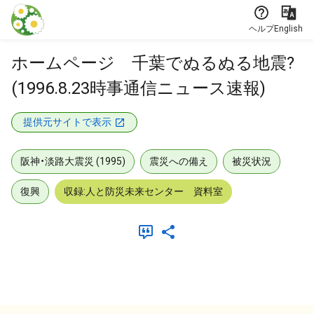
本文に飛ぶ
ヘルプ
English
ホームページ 千葉でぬるぬる地震?
(1996.8.23時事通信ニュース速報)
提供元サイトで表示
阪神・淡路大震災 (1995)
震災への備え
被災状況
復興
収録:人と防災未来センター 資料室
メタデータ