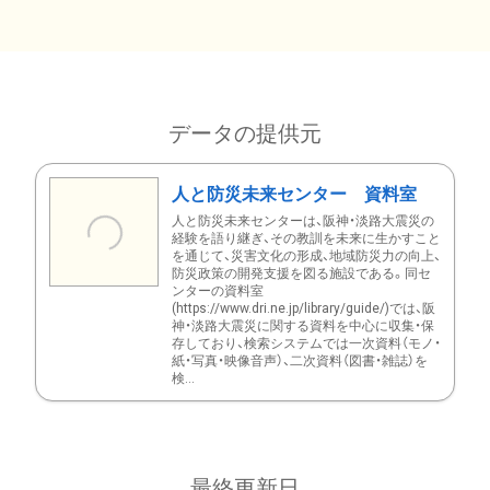
データの提供元
人と防災未来センター 資料室
人と防災未来センターは、阪神・淡路大震災の
経験を語り継ぎ、その教訓を未来に生かすこと
を通じて、災害文化の形成、地域防災力の向上、
防災政策の開発支援を図る施設である。同セ
ンターの資料室
(https://www.dri.ne.jp/library/guide/)では、阪
神・淡路大震災に関する資料を中心に収集・保
存しており、検索システムでは一次資料（モノ・
紙・写真・映像音声）、二次資料（図書・雑誌）を
検...
最終更新日