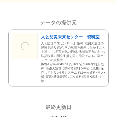
データの提供元
人と防災未来センター 資料室
人と防災未来センターは、阪神・淡路大震災の
経験を語り継ぎ、その教訓を未来に生かすこと
を通じて、災害文化の形成、地域防災力の向上、
防災政策の開発支援を図る施設である。同セ
ンターの資料室
(https://www.dri.ne.jp/library/guide/)では、阪
神・淡路大震災に関する資料を中心に収集・保
存しており、検索システムでは一次資料（モノ・
紙・写真・映像音声）、二次資料（図書・雑誌）を
検...
最終更新日