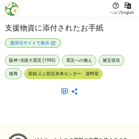
本文に飛ぶ
ヘルプ
English
支援物資に添付されたお手紙
提供元サイトで表示
阪神・淡路大震災 (1995)
震災への備え
被災状況
復興
収録:人と防災未来センター 資料室
メタデータ