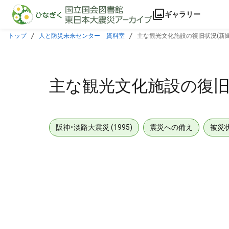
本文に飛ぶ
ギャラリー
トップ
人と防災未来センター 資料室
主な観光文化施設の復旧状況(新
主な観光文化施設の復旧
阪神・淡路大震災 (1995)
震災への備え
被災
メタデータ