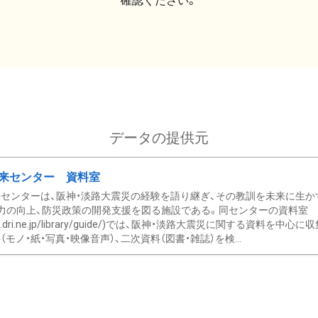
確認ください。
データの提供元
来センター 資料室
センターは、阪神・淡路大震災の経験を語り継ぎ、その教訓を未来に生か
力の向上、防災政策の開発支援を図る施設である。同センターの資料室
/www.dri.ne.jp/library/guide/)では、阪神・淡路大震災に関する資料
モノ・紙・写真・映像音声）、二次資料（図書・雑誌）を検...