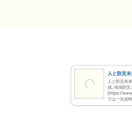
人と防災未
人と防災未来
成、地域防災
(https:/
では一次資料（