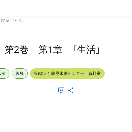
第1章 「生活」
第2巻 第1章 「生活」
状況
復興
収録:人と防災未来センター 資料室