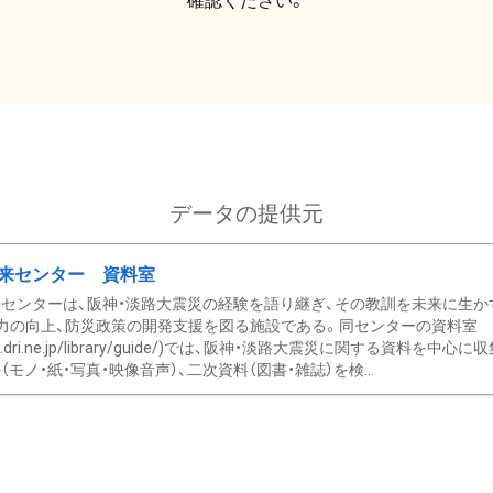
確認ください。
データの提供元
来センター 資料室
センターは、阪神・淡路大震災の経験を語り継ぎ、その教訓を未来に生か
力の向上、防災政策の開発支援を図る施設である。同センターの資料室
/www.dri.ne.jp/library/guide/)では、阪神・淡路大震災に関する資料
モノ・紙・写真・映像音声）、二次資料（図書・雑誌）を検...