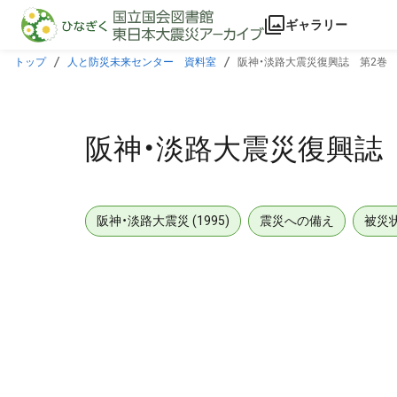
本文に飛ぶ
ギャラリー
トップ
人と防災未来センター 資料室
阪神・淡路大震災復興誌 第2巻 
阪神・淡路大震災復興誌 
阪神・淡路大震災 (1995)
震災への備え
被災
メタデータ