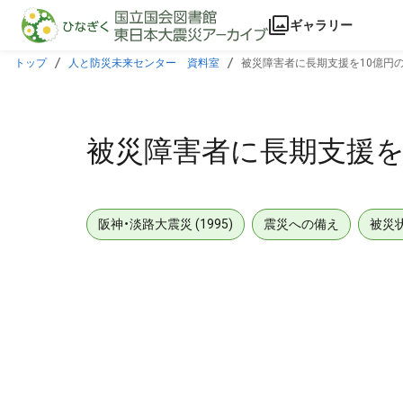
本文に飛ぶ
ギャラリー
トップ
人と防災未来センター 資料室
被災障害者に長期支援を10億円の
被災障害者に長期支援を
阪神・淡路大震災 (1995)
震災への備え
被災
メタデータ