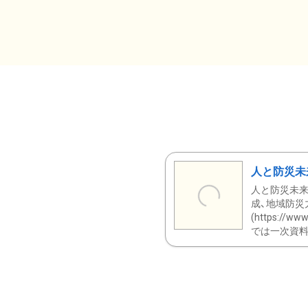
人と防災未
人と防災未来
成、地域防災
(https:/
では一次資料（