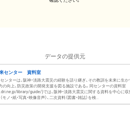
確認ください。
データの提供元
来センター 資料室
センターは、阪神・淡路大震災の経験を語り継ぎ、その教訓を未来に生か
力の向上、防災政策の開発支援を図る施設である。同センターの資料室
/www.dri.ne.jp/library/guide/)では、阪神・淡路大震災に関する資料
モノ・紙・写真・映像音声）、二次資料（図書・雑誌）を検...