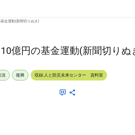
基金運動(新聞切りぬき)
10億円の基金運動(新聞切りぬ
状況
復興
収録:人と防災未来センター 資料室