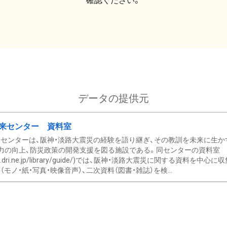
確認ください。
データの提供元
来センター 資料室
センターは、阪神・淡路大震災の経験を語り継ぎ、その教訓を未来に生か
力の向上、防災政策の開発支援を図る施設である。同センターの資料室
/www.dri.ne.jp/library/guide/)では、阪神・淡路大震災に関する資料
モノ・紙・写真・映像音声）、二次資料（図書・雑誌）を検...