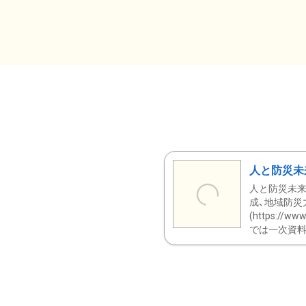
人と防災未
人と防災未来
成、地域防災
(https:/
では一次資料（