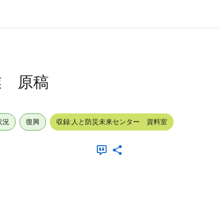
業 原稿
状況
復興
収録:人と防災未来センター 資料室