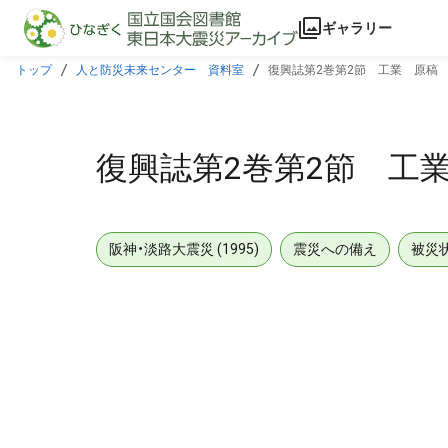
本文に飛ぶ
ギャラリー
トップ
人と防災未来センター 資料室
復興誌第2巻第2節 工業 原稿
復興誌第2巻第2節 工
阪神・淡路大震災 (1995)
震災への備え
被災
メタデータ